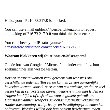
Hello, your IP
216.73.217.9 is blocked.
You can use e-mail unblock@persberichten.com to request
unblocking of
216.73.217.9 if you think this is an error.
You can check your IP status yourself at:
https://www.abuseipdb.com/check/216.73.217.9
Waarom blokkeren wij foute bots en/of scrapers?
Goede bots van Google of Microsoft die indexeren t.b.v. hun
zoekmachines zijn wel toegestaan.
Bots en scrapers worden vaak geweerd van websites om
verschillende redenen. Ten eerste kunnen ze een aanzienlijke
belasting vormen voor de servers van een website, omdat ze veel
verzoeken in een korte tijd kunnen genereren, wat kan leiden tot
tragere laadtijden of zelfs uitval voor reguliere gebruikers.
Daarnaast kunnen scrapers gevoelige informatie verzamelen
zonder toestemming, wat privacy- en beveiligingsproblemen kan
opleveren. Websites willen ook hun content beschermen tegen