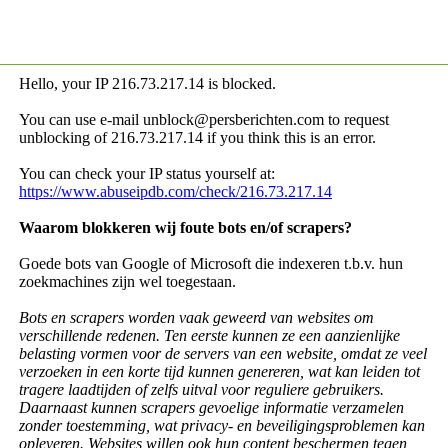
Hello, your IP
216.73.217.14 is blocked.
You can use e-mail unblock@persberichten.com to request
unblocking of
216.73.217.14 if you think this is an error.
You can check your IP status yourself at:
https://www.abuseipdb.com/check/216.73.217.14
Waarom blokkeren wij foute bots en/of scrapers?
Goede bots van Google of Microsoft die indexeren t.b.v. hun
zoekmachines zijn wel toegestaan.
Bots en scrapers worden vaak geweerd van websites om
verschillende redenen. Ten eerste kunnen ze een aanzienlijke
belasting vormen voor de servers van een website, omdat ze veel
verzoeken in een korte tijd kunnen genereren, wat kan leiden tot
tragere laadtijden of zelfs uitval voor reguliere gebruikers.
Daarnaast kunnen scrapers gevoelige informatie verzamelen
zonder toestemming, wat privacy- en beveiligingsproblemen kan
opleveren. Websites willen ook hun content beschermen tegen