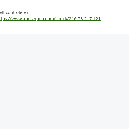
elf controleren:
ttps://www.abuseipdb.com/check/216.73.217.121