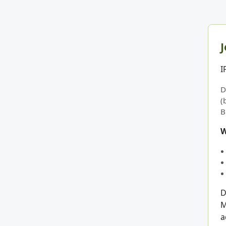
J
I
D
(
B
W
D
M
a