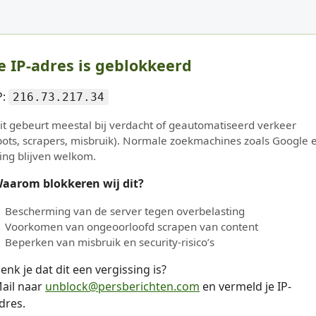
e IP-adres is geblokkeerd
P:
216.73.217.34
it gebeurt meestal bij verdacht of geautomatiseerd verkeer
bots, scrapers, misbruik). Normale zoekmachines zoals Google 
ing blijven welkom.
aarom blokkeren wij dit?
Bescherming van de server tegen overbelasting
Voorkomen van ongeoorloofd scrapen van content
Beperken van misbruik en security-risico’s
enk je dat dit een vergissing is?
ail naar
unblock@persberichten.com
en vermeld je IP-
dres.