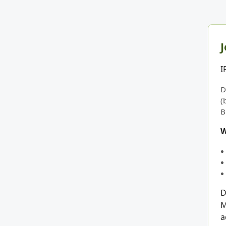
J
I
D
(
B
W
D
M
a