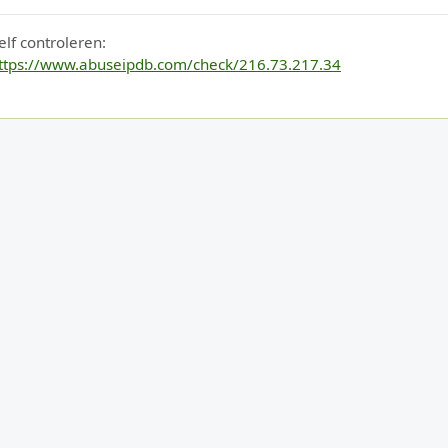
elf controleren:
ttps://www.abuseipdb.com/check/216.73.217.34