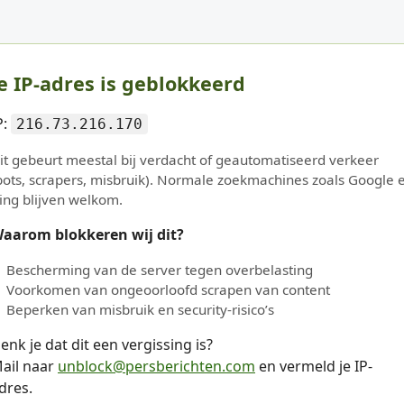
e IP-adres is geblokkeerd
P:
216.73.216.170
it gebeurt meestal bij verdacht of geautomatiseerd verkeer
bots, scrapers, misbruik). Normale zoekmachines zoals Google 
ing blijven welkom.
aarom blokkeren wij dit?
Bescherming van de server tegen overbelasting
Voorkomen van ongeoorloofd scrapen van content
Beperken van misbruik en security-risico’s
enk je dat dit een vergissing is?
ail naar
unblock@persberichten.com
en vermeld je IP-
dres.