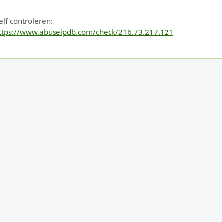
elf controleren:
ttps://www.abuseipdb.com/check/216.73.217.121