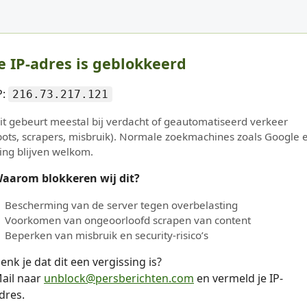
e IP-adres is geblokkeerd
P:
216.73.217.121
it gebeurt meestal bij verdacht of geautomatiseerd verkeer
bots, scrapers, misbruik). Normale zoekmachines zoals Google 
ing blijven welkom.
aarom blokkeren wij dit?
Bescherming van de server tegen overbelasting
Voorkomen van ongeoorloofd scrapen van content
Beperken van misbruik en security-risico’s
enk je dat dit een vergissing is?
ail naar
unblock@persberichten.com
en vermeld je IP-
dres.