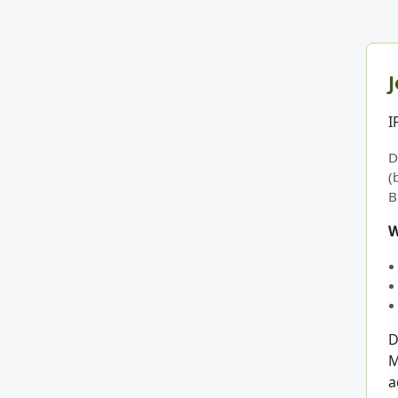
J
I
D
(
B
W
D
M
a