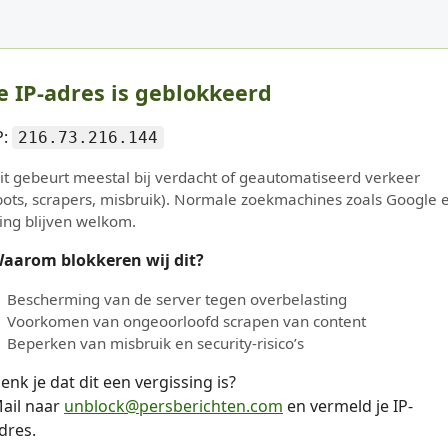
e IP-adres is geblokkeerd
P:
216.73.216.144
it gebeurt meestal bij verdacht of geautomatiseerd verkeer
bots, scrapers, misbruik). Normale zoekmachines zoals Google 
ing blijven welkom.
aarom blokkeren wij dit?
Bescherming van de server tegen overbelasting
Voorkomen van ongeoorloofd scrapen van content
Beperken van misbruik en security-risico’s
enk je dat dit een vergissing is?
ail naar
unblock@persberichten.com
en vermeld je IP-
dres.