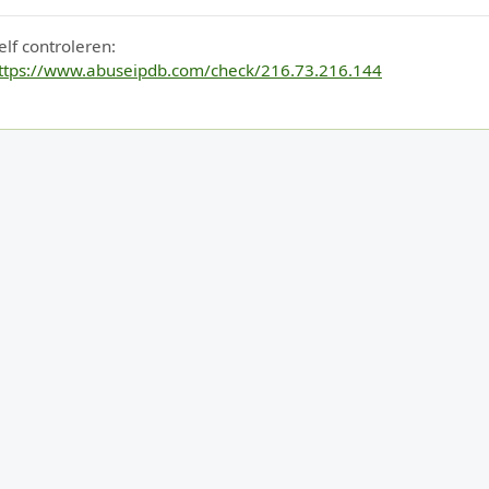
elf controleren:
ttps://www.abuseipdb.com/check/216.73.216.144