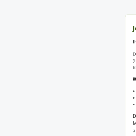
J
I
D
(
B
W
D
M
a