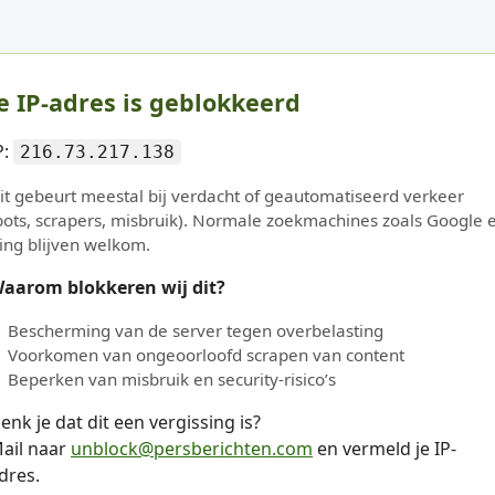
e IP-adres is geblokkeerd
P:
216.73.217.138
it gebeurt meestal bij verdacht of geautomatiseerd verkeer
bots, scrapers, misbruik). Normale zoekmachines zoals Google 
ing blijven welkom.
aarom blokkeren wij dit?
Bescherming van de server tegen overbelasting
Voorkomen van ongeoorloofd scrapen van content
Beperken van misbruik en security-risico’s
enk je dat dit een vergissing is?
ail naar
unblock@persberichten.com
en vermeld je IP-
dres.