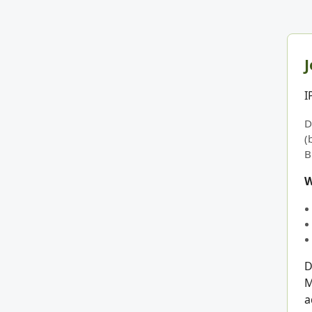
J
I
D
(
B
W
D
M
a