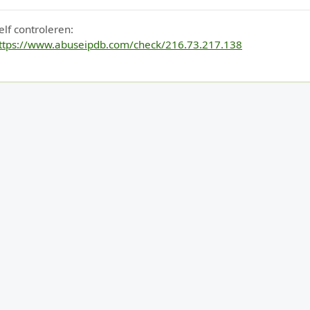
elf controleren:
ttps://www.abuseipdb.com/check/216.73.217.138