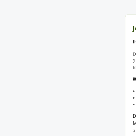
J
I
D
(
B
W
D
M
a