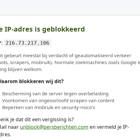
e IP-adres is geblokkeerd
P:
216.73.217.106
it gebeurt meestal bij verdacht of geautomatiseerd verkeer
bots, scrapers, misbruik). Normale zoekmachines zoals Google 
ing blijven welkom.
aarom blokkeren wij dit?
Bescherming van de server tegen overbelasting
Voorkomen van ongeoorloofd scrapen van content
Beperken van misbruik en security-risico’s
enk je dat dit een vergissing is?
ail naar
unblock@persberichten.com
en vermeld je IP-
dres.