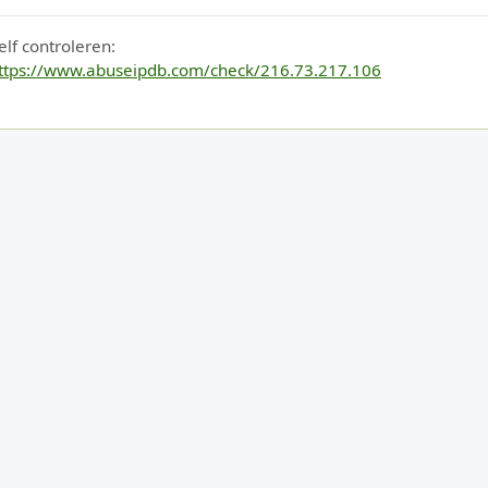
elf controleren:
ttps://www.abuseipdb.com/check/216.73.217.106