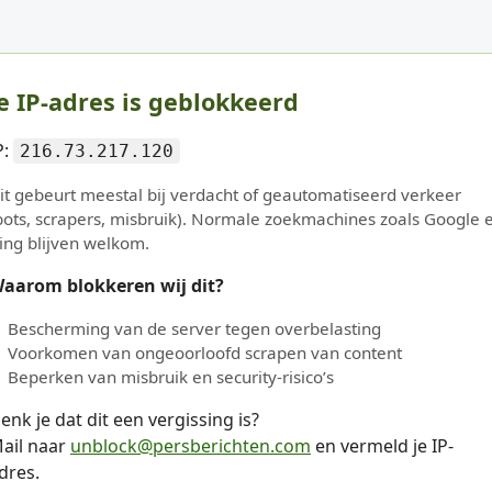
e IP-adres is geblokkeerd
P:
216.73.217.120
it gebeurt meestal bij verdacht of geautomatiseerd verkeer
bots, scrapers, misbruik). Normale zoekmachines zoals Google 
ing blijven welkom.
aarom blokkeren wij dit?
Bescherming van de server tegen overbelasting
Voorkomen van ongeoorloofd scrapen van content
Beperken van misbruik en security-risico’s
enk je dat dit een vergissing is?
ail naar
unblock@persberichten.com
en vermeld je IP-
dres.