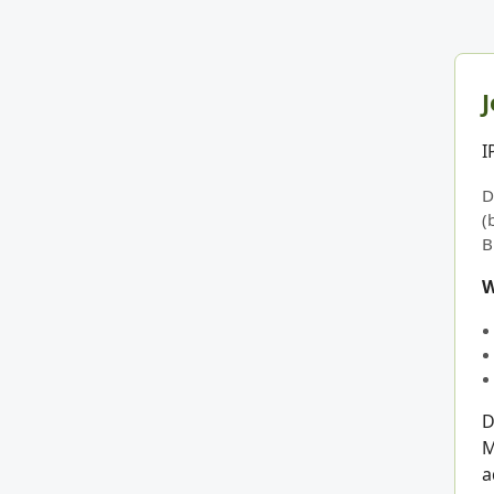
J
I
D
(
B
W
D
M
a