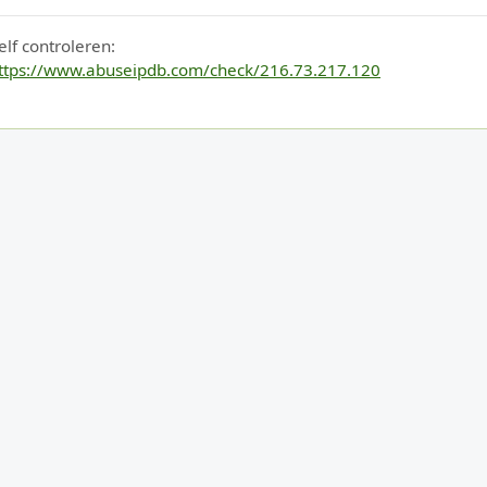
elf controleren:
ttps://www.abuseipdb.com/check/216.73.217.120