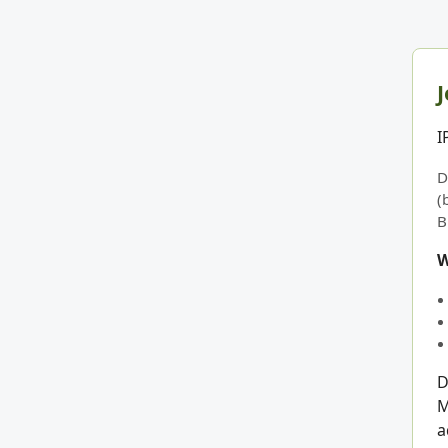
J
I
D
(
B
W
D
M
a