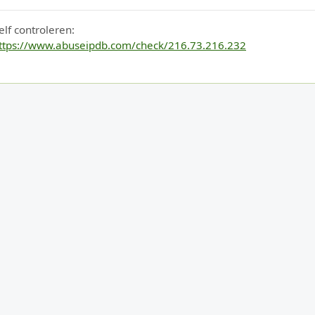
elf controleren:
ttps://www.abuseipdb.com/check/216.73.216.232