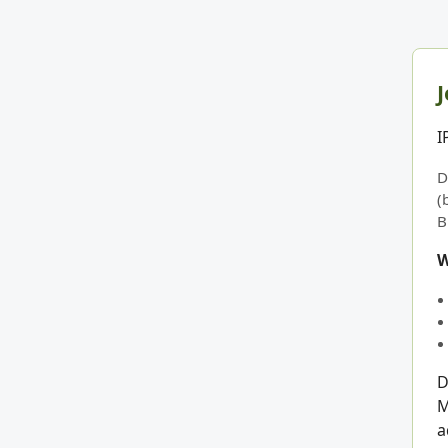
J
I
D
(
B
W
D
M
a