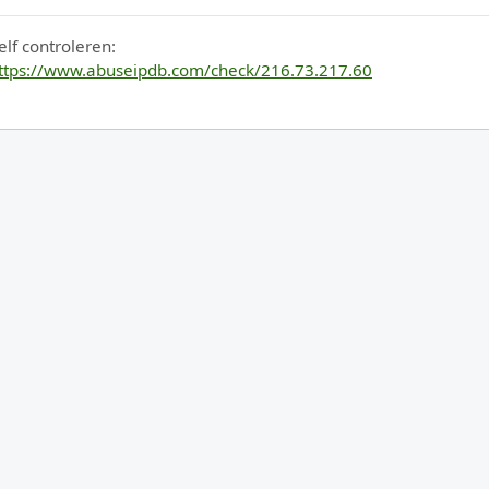
elf controleren:
ttps://www.abuseipdb.com/check/216.73.217.60