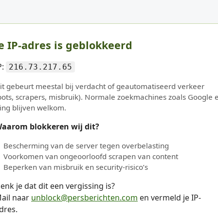
e IP-adres is geblokkeerd
P:
216.73.217.65
it gebeurt meestal bij verdacht of geautomatiseerd verkeer
bots, scrapers, misbruik). Normale zoekmachines zoals Google 
ing blijven welkom.
aarom blokkeren wij dit?
Bescherming van de server tegen overbelasting
Voorkomen van ongeoorloofd scrapen van content
Beperken van misbruik en security-risico’s
enk je dat dit een vergissing is?
ail naar
unblock@persberichten.com
en vermeld je IP-
dres.