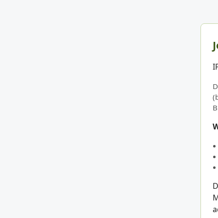
J
I
D
(
B
W
D
M
a