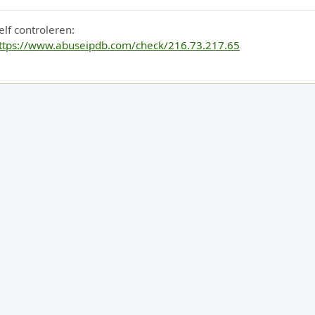
elf controleren:
ttps://www.abuseipdb.com/check/216.73.217.65