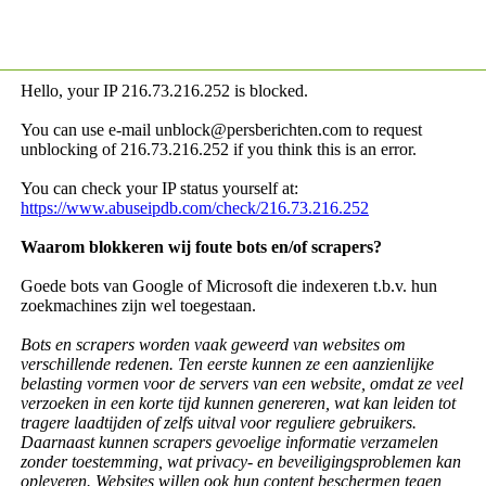
Hello, your IP
216.73.216.252 is blocked.
You can use e-mail unblock@persberichten.com to request
unblocking of
216.73.216.252 if you think this is an error.
You can check your IP status yourself at:
https://www.abuseipdb.com/check/216.73.216.252
Waarom blokkeren wij foute bots en/of scrapers?
Goede bots van Google of Microsoft die indexeren t.b.v. hun
zoekmachines zijn wel toegestaan.
Bots en scrapers worden vaak geweerd van websites om
verschillende redenen. Ten eerste kunnen ze een aanzienlijke
belasting vormen voor de servers van een website, omdat ze veel
verzoeken in een korte tijd kunnen genereren, wat kan leiden tot
tragere laadtijden of zelfs uitval voor reguliere gebruikers.
Daarnaast kunnen scrapers gevoelige informatie verzamelen
zonder toestemming, wat privacy- en beveiligingsproblemen kan
opleveren. Websites willen ook hun content beschermen tegen