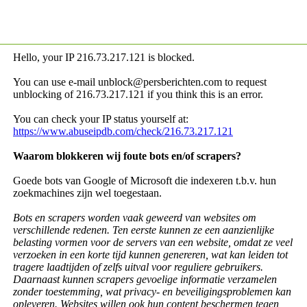
Hello, your IP
216.73.217.121 is blocked.
You can use e-mail unblock@persberichten.com to request
unblocking of
216.73.217.121 if you think this is an error.
You can check your IP status yourself at:
https://www.abuseipdb.com/check/216.73.217.121
Waarom blokkeren wij foute bots en/of scrapers?
Goede bots van Google of Microsoft die indexeren t.b.v. hun
zoekmachines zijn wel toegestaan.
Bots en scrapers worden vaak geweerd van websites om
verschillende redenen. Ten eerste kunnen ze een aanzienlijke
belasting vormen voor de servers van een website, omdat ze veel
verzoeken in een korte tijd kunnen genereren, wat kan leiden tot
tragere laadtijden of zelfs uitval voor reguliere gebruikers.
Daarnaast kunnen scrapers gevoelige informatie verzamelen
zonder toestemming, wat privacy- en beveiligingsproblemen kan
opleveren. Websites willen ook hun content beschermen tegen