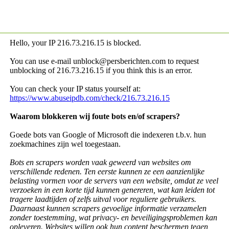
Hello, your IP
216.73.216.15 is blocked.
You can use e-mail unblock@persberichten.com to request
unblocking of
216.73.216.15 if you think this is an error.
You can check your IP status yourself at:
https://www.abuseipdb.com/check/216.73.216.15
Waarom blokkeren wij foute bots en/of scrapers?
Goede bots van Google of Microsoft die indexeren t.b.v. hun
zoekmachines zijn wel toegestaan.
Bots en scrapers worden vaak geweerd van websites om
verschillende redenen. Ten eerste kunnen ze een aanzienlijke
belasting vormen voor de servers van een website, omdat ze veel
verzoeken in een korte tijd kunnen genereren, wat kan leiden tot
tragere laadtijden of zelfs uitval voor reguliere gebruikers.
Daarnaast kunnen scrapers gevoelige informatie verzamelen
zonder toestemming, wat privacy- en beveiligingsproblemen kan
opleveren. Websites willen ook hun content beschermen tegen