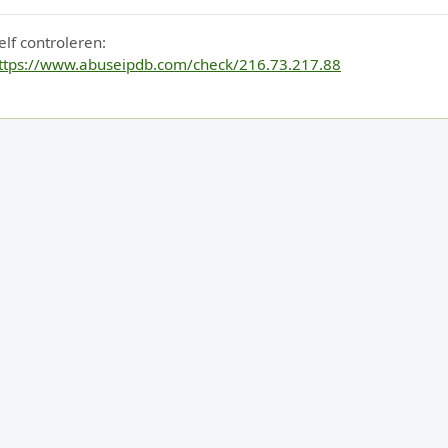
elf controleren:
ttps://www.abuseipdb.com/check/216.73.217.88