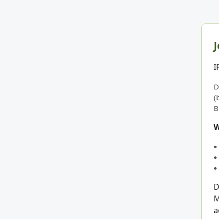
J
I
D
(
B
W
D
M
a