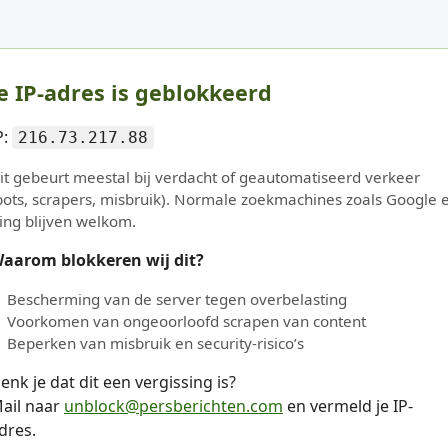
e IP-adres is geblokkeerd
P:
216.73.217.88
it gebeurt meestal bij verdacht of geautomatiseerd verkeer
bots, scrapers, misbruik). Normale zoekmachines zoals Google 
ing blijven welkom.
aarom blokkeren wij dit?
Bescherming van de server tegen overbelasting
Voorkomen van ongeoorloofd scrapen van content
Beperken van misbruik en security-risico’s
enk je dat dit een vergissing is?
ail naar
unblock@persberichten.com
en vermeld je IP-
dres.