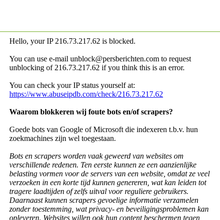
Hello, your IP
216.73.217.62 is blocked.
You can use e-mail unblock@persberichten.com to request
unblocking of
216.73.217.62 if you think this is an error.
You can check your IP status yourself at:
https://www.abuseipdb.com/check/216.73.217.62
Waarom blokkeren wij foute bots en/of scrapers?
Goede bots van Google of Microsoft die indexeren t.b.v. hun
zoekmachines zijn wel toegestaan.
Bots en scrapers worden vaak geweerd van websites om
verschillende redenen. Ten eerste kunnen ze een aanzienlijke
belasting vormen voor de servers van een website, omdat ze veel
verzoeken in een korte tijd kunnen genereren, wat kan leiden tot
tragere laadtijden of zelfs uitval voor reguliere gebruikers.
Daarnaast kunnen scrapers gevoelige informatie verzamelen
zonder toestemming, wat privacy- en beveiligingsproblemen kan
opleveren. Websites willen ook hun content beschermen tegen