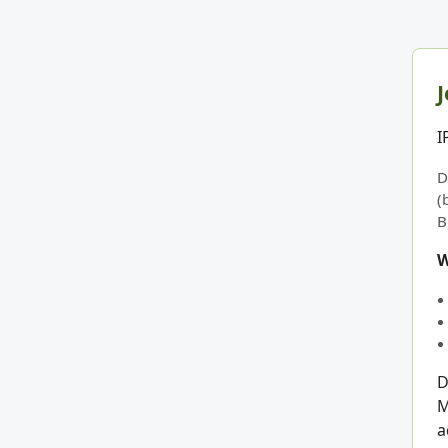
J
I
D
(
B
W
D
M
a