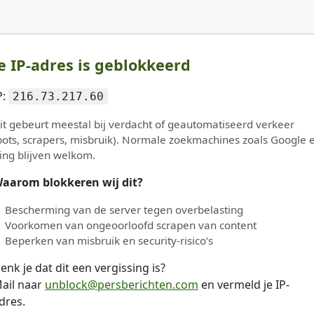
e IP-adres is geblokkeerd
P:
216.73.217.60
it gebeurt meestal bij verdacht of geautomatiseerd verkeer
bots, scrapers, misbruik). Normale zoekmachines zoals Google 
ing blijven welkom.
aarom blokkeren wij dit?
Bescherming van de server tegen overbelasting
Voorkomen van ongeoorloofd scrapen van content
Beperken van misbruik en security-risico’s
enk je dat dit een vergissing is?
ail naar
unblock@persberichten.com
en vermeld je IP-
dres.