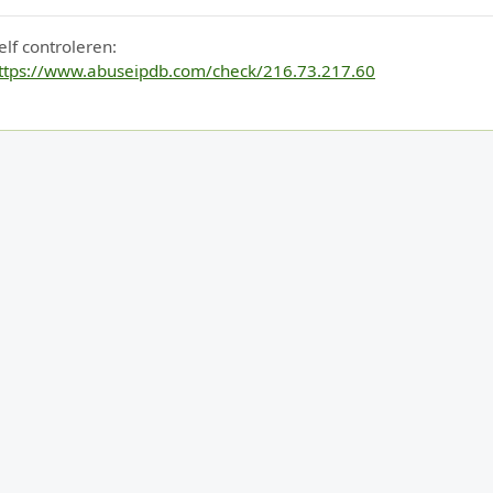
elf controleren:
ttps://www.abuseipdb.com/check/216.73.217.60