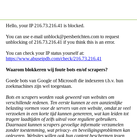
Hello, your IP
216.73.216.41 is blocked.
You can use e-mail unblock@persberichten.com to request
unblocking of
216.73.216.41 if you think this is an error.
You can check your IP status yourself at:
https://www.abuseipdb.com/check/216.73.216.41
Waarom blokkeren wij foute bots en/of scrapers?
Goede bots van Google of Microsoft die indexeren t.b.v. hun
zoekmachines zijn wel toegestaan.
Bots en scrapers worden vaak geweerd van websites om
verschillende redenen. Ten eerste kunnen ze een aanzienlijke
belasting vormen voor de servers van een website, omdat ze veel
verzoeken in een korte tijd kunnen genereren, wat kan leiden tot
tragere laadtijden of zelfs uitval voor reguliere gebruikers.
Daarnaast kunnen scrapers gevoelige informatie verzamelen
zonder toestemming, wat privacy- en beveiligingsproblemen kan
opleveren. Websites willen ook hun content beschermen tegen