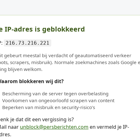
e IP-adres is geblokkeerd
P:
216.73.216.221
it gebeurt meestal bij verdacht of geautomatiseerd verkeer
bots, scrapers, misbruik). Normale zoekmachines zoals Google 
ing blijven welkom.
aarom blokkeren wij dit?
Bescherming van de server tegen overbelasting
Voorkomen van ongeoorloofd scrapen van content
Beperken van misbruik en security-risico’s
enk je dat dit een vergissing is?
ail naar
unblock@persberichten.com
en vermeld je IP-
dres.