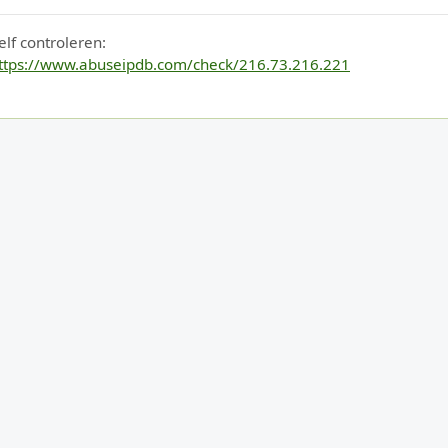
elf controleren:
ttps://www.abuseipdb.com/check/216.73.216.221