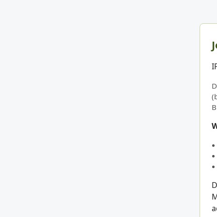
J
I
D
(
B
W
D
M
a