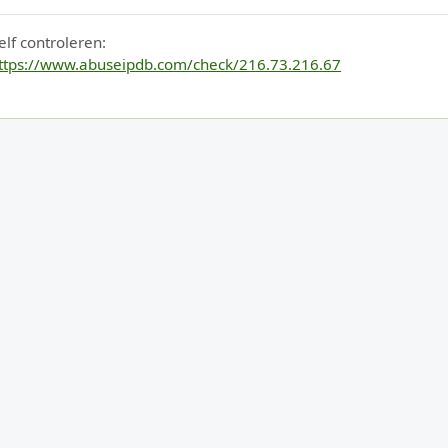
elf controleren:
ttps://www.abuseipdb.com/check/216.73.216.67