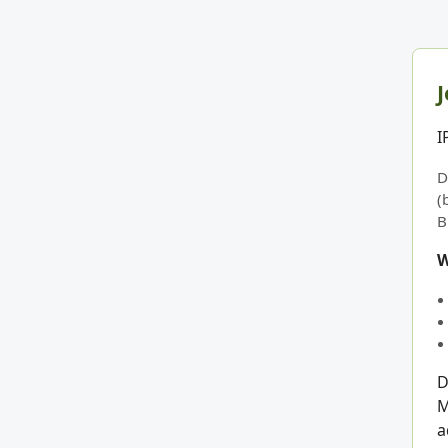
J
I
D
(
B
W
D
M
a