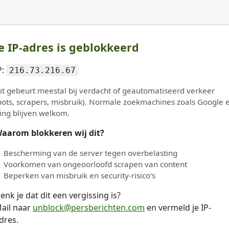
e IP-adres is geblokkeerd
P:
216.73.216.67
it gebeurt meestal bij verdacht of geautomatiseerd verkeer
bots, scrapers, misbruik). Normale zoekmachines zoals Google 
ing blijven welkom.
aarom blokkeren wij dit?
Bescherming van de server tegen overbelasting
Voorkomen van ongeoorloofd scrapen van content
Beperken van misbruik en security-risico’s
enk je dat dit een vergissing is?
ail naar
unblock@persberichten.com
en vermeld je IP-
dres.