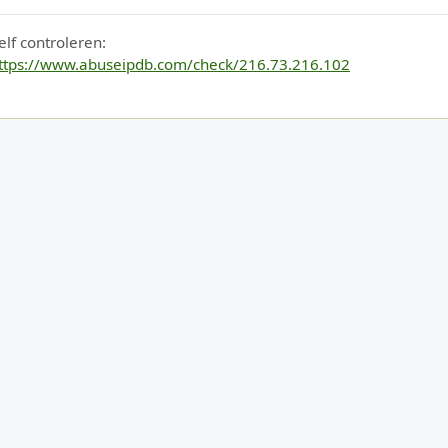
elf controleren:
ttps://www.abuseipdb.com/check/216.73.216.102