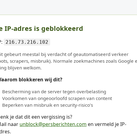
e IP-adres is geblokkeerd
P:
216.73.216.102
it gebeurt meestal bij verdacht of geautomatiseerd verkeer
bots, scrapers, misbruik). Normale zoekmachines zoals Google 
ing blijven welkom.
aarom blokkeren wij dit?
Bescherming van de server tegen overbelasting
Voorkomen van ongeoorloofd scrapen van content
Beperken van misbruik en security-risico’s
enk je dat dit een vergissing is?
ail naar
unblock@persberichten.com
en vermeld je IP-
dres.