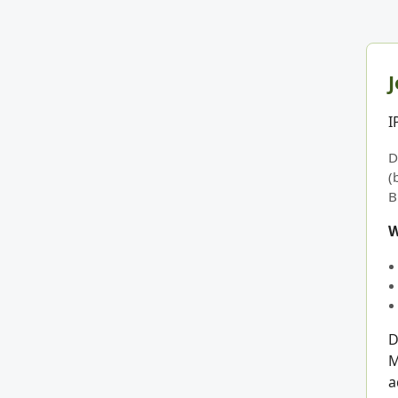
J
I
D
(
B
W
D
M
a