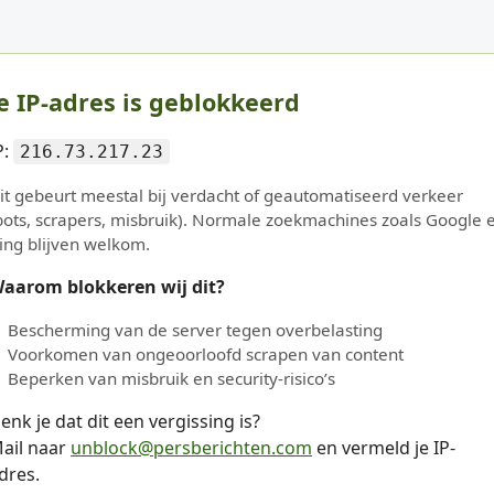
e IP-adres is geblokkeerd
P:
216.73.217.23
it gebeurt meestal bij verdacht of geautomatiseerd verkeer
bots, scrapers, misbruik). Normale zoekmachines zoals Google 
ing blijven welkom.
aarom blokkeren wij dit?
Bescherming van de server tegen overbelasting
Voorkomen van ongeoorloofd scrapen van content
Beperken van misbruik en security-risico’s
enk je dat dit een vergissing is?
ail naar
unblock@persberichten.com
en vermeld je IP-
dres.