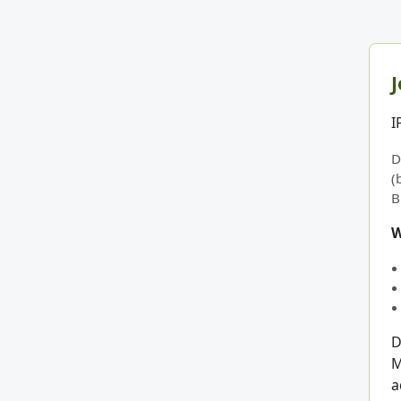
J
I
D
(
B
W
D
M
a