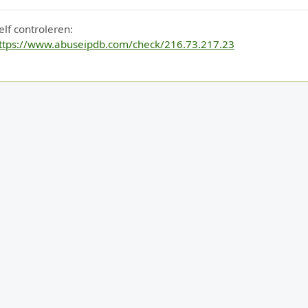
elf controleren:
ttps://www.abuseipdb.com/check/216.73.217.23