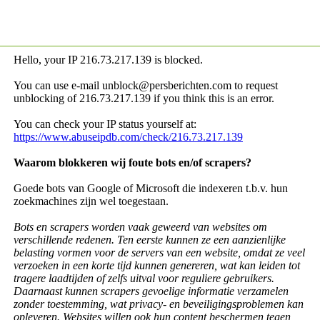
Hello, your IP
216.73.217.139 is blocked.
You can use e-mail unblock@persberichten.com to request
unblocking of
216.73.217.139 if you think this is an error.
You can check your IP status yourself at:
https://www.abuseipdb.com/check/216.73.217.139
Waarom blokkeren wij foute bots en/of scrapers?
Goede bots van Google of Microsoft die indexeren t.b.v. hun
zoekmachines zijn wel toegestaan.
Bots en scrapers worden vaak geweerd van websites om
verschillende redenen. Ten eerste kunnen ze een aanzienlijke
belasting vormen voor de servers van een website, omdat ze veel
verzoeken in een korte tijd kunnen genereren, wat kan leiden tot
tragere laadtijden of zelfs uitval voor reguliere gebruikers.
Daarnaast kunnen scrapers gevoelige informatie verzamelen
zonder toestemming, wat privacy- en beveiligingsproblemen kan
opleveren. Websites willen ook hun content beschermen tegen