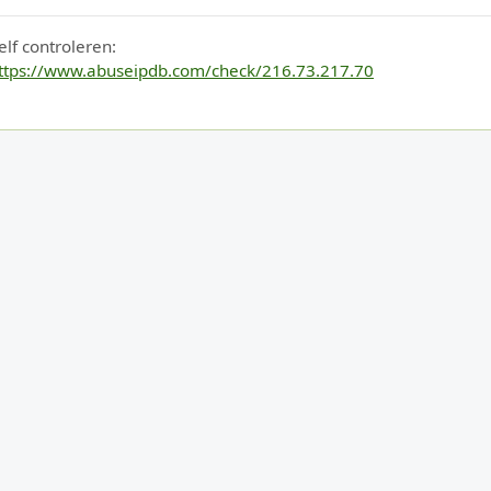
elf controleren:
ttps://www.abuseipdb.com/check/216.73.217.70