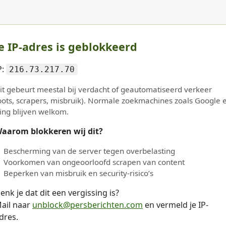
e IP-adres is geblokkeerd
P:
216.73.217.70
it gebeurt meestal bij verdacht of geautomatiseerd verkeer
bots, scrapers, misbruik). Normale zoekmachines zoals Google 
ing blijven welkom.
aarom blokkeren wij dit?
Bescherming van de server tegen overbelasting
Voorkomen van ongeoorloofd scrapen van content
Beperken van misbruik en security-risico’s
enk je dat dit een vergissing is?
ail naar
unblock@persberichten.com
en vermeld je IP-
dres.