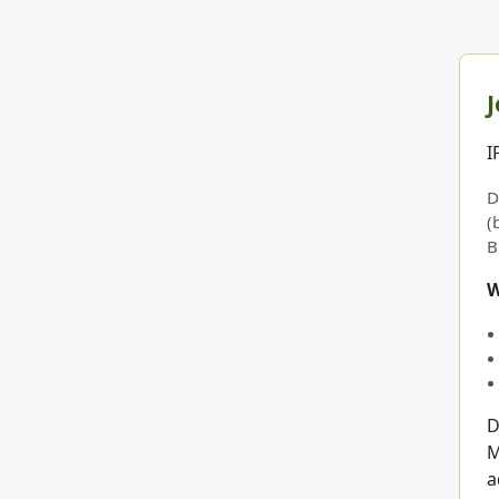
J
I
D
(
B
W
D
M
a