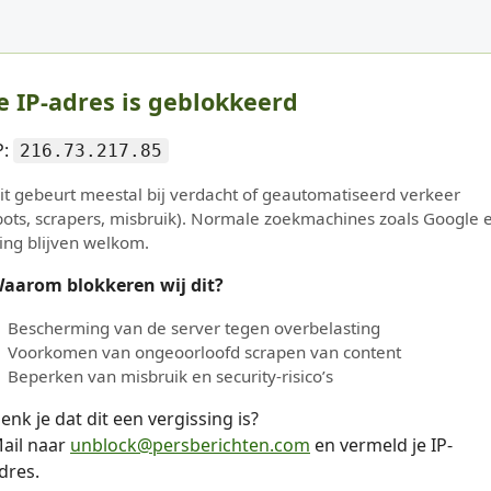
e IP-adres is geblokkeerd
P:
216.73.217.85
it gebeurt meestal bij verdacht of geautomatiseerd verkeer
bots, scrapers, misbruik). Normale zoekmachines zoals Google 
ing blijven welkom.
aarom blokkeren wij dit?
Bescherming van de server tegen overbelasting
Voorkomen van ongeoorloofd scrapen van content
Beperken van misbruik en security-risico’s
enk je dat dit een vergissing is?
ail naar
unblock@persberichten.com
en vermeld je IP-
dres.