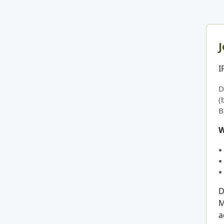
J
I
D
(
B
W
D
M
a