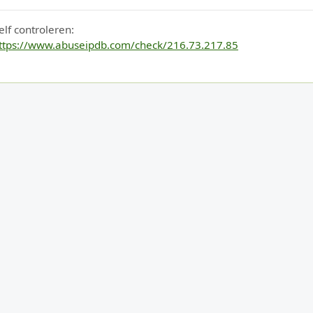
elf controleren:
ttps://www.abuseipdb.com/check/216.73.217.85