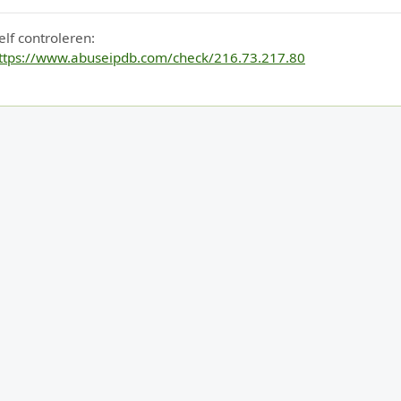
elf controleren:
ttps://www.abuseipdb.com/check/216.73.217.80