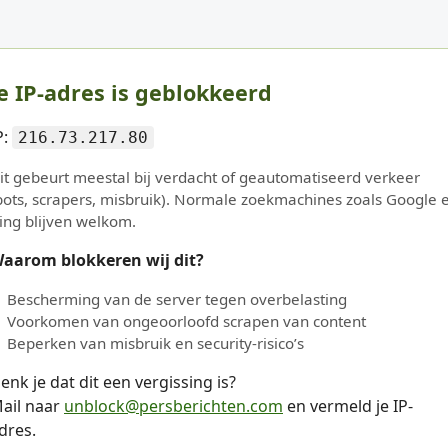
e IP-adres is geblokkeerd
P:
216.73.217.80
it gebeurt meestal bij verdacht of geautomatiseerd verkeer
bots, scrapers, misbruik). Normale zoekmachines zoals Google 
ing blijven welkom.
aarom blokkeren wij dit?
Bescherming van de server tegen overbelasting
Voorkomen van ongeoorloofd scrapen van content
Beperken van misbruik en security-risico’s
enk je dat dit een vergissing is?
ail naar
unblock@persberichten.com
en vermeld je IP-
dres.