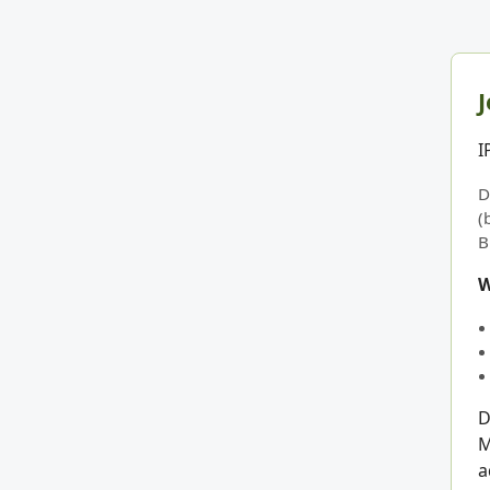
J
I
D
(
B
W
D
M
a