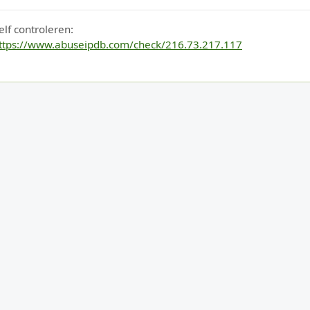
elf controleren:
ttps://www.abuseipdb.com/check/216.73.217.117