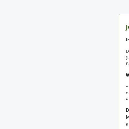
J
I
D
(
B
W
D
M
a