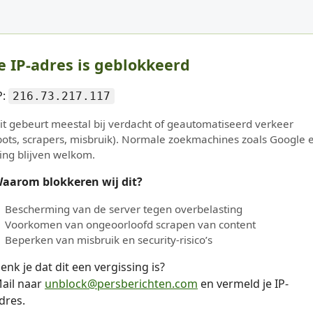
e IP-adres is geblokkeerd
P:
216.73.217.117
it gebeurt meestal bij verdacht of geautomatiseerd verkeer
bots, scrapers, misbruik). Normale zoekmachines zoals Google 
ing blijven welkom.
aarom blokkeren wij dit?
Bescherming van de server tegen overbelasting
Voorkomen van ongeoorloofd scrapen van content
Beperken van misbruik en security-risico’s
enk je dat dit een vergissing is?
ail naar
unblock@persberichten.com
en vermeld je IP-
dres.