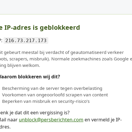
e IP-adres is geblokkeerd
P:
216.73.217.173
it gebeurt meestal bij verdacht of geautomatiseerd verkeer
bots, scrapers, misbruik). Normale zoekmachines zoals Google 
ing blijven welkom.
aarom blokkeren wij dit?
Bescherming van de server tegen overbelasting
Voorkomen van ongeoorloofd scrapen van content
Beperken van misbruik en security-risico’s
enk je dat dit een vergissing is?
ail naar
unblock@persberichten.com
en vermeld je IP-
dres.