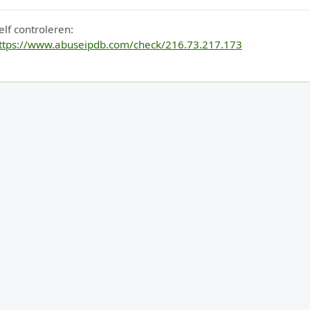
elf controleren:
ttps://www.abuseipdb.com/check/216.73.217.173