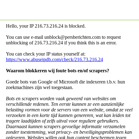
Hello, your IP
216.73.216.24 is blocked.
You can use e-mail unblock@persberichten.com to request
unblocking of
216.73.216.24 if you think this is an error.
You can check your IP status yourself at:
https://www.abuseipdb.com/check/216.73.216.24
Waarom blokkeren wij foute bots en/of scrapers?
Goede bots van Google of Microsoft die indexeren t.b.v. hun
zoekmachines zijn wel toegestaan.
Bots en scrapers worden vaak geweerd van websites om
verschillende redenen. Ten eerste kunnen ze een aanzienlijke
belasting vormen voor de servers van een website, omdat ze veel
verzoeken in een korte tijd kunnen genereren, wat kan leiden tot
tragere laadtijden of zelfs uitval voor reguliere gebruikers.
Daarnaast kunnen scrapers gevoelige informatie verzamelen
zonder toestemming, wat privacy- en beveiligingsproblemen kan
opleveren. Websites willen ook hun content beschermen tegen