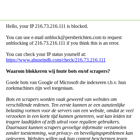
Hello, your IP
216.73.216.111 is blocked.
You can use e-mail unblock@persberichten.com to request
unblocking of
216.73.216.111 if you think this is an error.
You can check your IP status yourself at:
https://www.abuseipdb.com/check/216.73.216.111
Waarom blokkeren wij foute bots en/of scrapers?
Goede bots van Google of Microsoft die indexeren t.b.v. hun
zoekmachines zijn wel toegestaan.
Bots en scrapers worden vaak geweerd van websites om
verschillende redenen. Ten eerste kunnen ze een aanzienlijke
belasting vormen voor de servers van een website, omdat ze veel
verzoeken in een korte tijd kunnen genereren, wat kan leiden tot
tragere laadtijden of zelfs uitval voor reguliere gebruikers.
Daarnaast kunnen scrapers gevoelige informatie verzamelen
zonder toestemming, wat privacy- en beveiligingsproblemen kan
opleveren. Websites willen ook hun content beschermen tegen