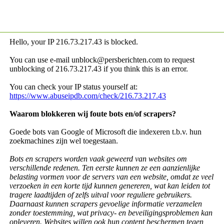
Hello, your IP
216.73.217.43 is blocked.
You can use e-mail unblock@persberichten.com to request
unblocking of
216.73.217.43 if you think this is an error.
You can check your IP status yourself at:
https://www.abuseipdb.com/check/216.73.217.43
Waarom blokkeren wij foute bots en/of scrapers?
Goede bots van Google of Microsoft die indexeren t.b.v. hun
zoekmachines zijn wel toegestaan.
Bots en scrapers worden vaak geweerd van websites om
verschillende redenen. Ten eerste kunnen ze een aanzienlijke
belasting vormen voor de servers van een website, omdat ze veel
verzoeken in een korte tijd kunnen genereren, wat kan leiden tot
tragere laadtijden of zelfs uitval voor reguliere gebruikers.
Daarnaast kunnen scrapers gevoelige informatie verzamelen
zonder toestemming, wat privacy- en beveiligingsproblemen kan
opleveren. Websites willen ook hun content beschermen tegen