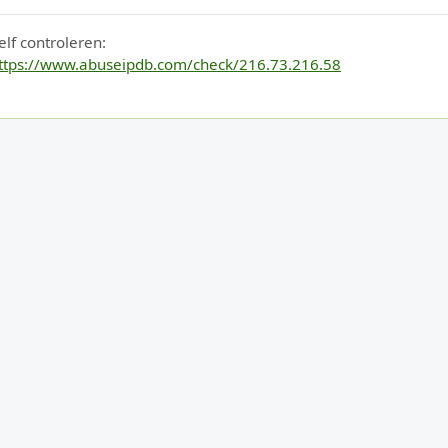
elf controleren:
ttps://www.abuseipdb.com/check/216.73.216.58