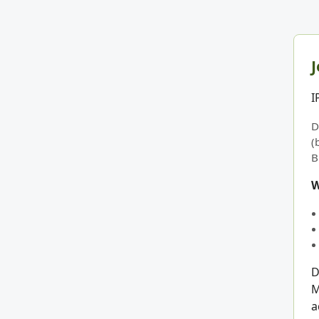
J
I
D
(
B
W
D
M
a