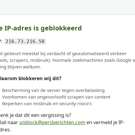
e IP-adres is geblokkeerd
P:
216.73.216.58
it gebeurt meestal bij verdacht of geautomatiseerd verkeer
bots, scrapers, misbruik). Normale zoekmachines zoals Google 
ing blijven welkom.
aarom blokkeren wij dit?
Bescherming van de server tegen overbelasting
Voorkomen van ongeoorloofd scrapen van content
Beperken van misbruik en security-risico’s
enk je dat dit een vergissing is?
ail naar
unblock@persberichten.com
en vermeld je IP-
dres.