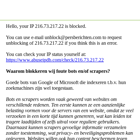
Hello, your IP
216.73.217.22 is blocked.
You can use e-mail unblock@persberichten.com to request
unblocking of
216.73.217.22 if you think this is an error.
You can check your IP status yourself at:
https://www.abuseipdb.com/check/216.73.217.22
Waarom blokkeren wij foute bots en/of scrapers?
Goede bots van Google of Microsoft die indexeren t.b.v. hun
zoekmachines zijn wel toegestaan.
Bots en scrapers worden vaak geweerd van websites om
verschillende redenen. Ten eerste kunnen ze een aanzienlijke
belasting vormen voor de servers van een website, omdat ze veel
verzoeken in een korte tijd kunnen genereren, wat kan leiden tot
tragere laadtijden of zelfs uitval voor reguliere gebruikers.
Daarnaast kunnen scrapers gevoelige informatie verzamelen
zonder toestemming, wat privacy- en beveiligingsproblemen kan
opleveren. Websites willen ook hun content beschermen tegen