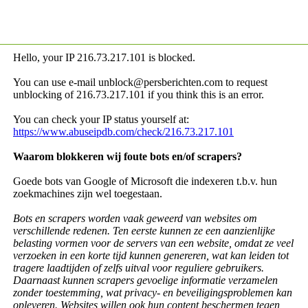
Hello, your IP
216.73.217.101 is blocked.
You can use e-mail unblock@persberichten.com to request
unblocking of
216.73.217.101 if you think this is an error.
You can check your IP status yourself at:
https://www.abuseipdb.com/check/216.73.217.101
Waarom blokkeren wij foute bots en/of scrapers?
Goede bots van Google of Microsoft die indexeren t.b.v. hun
zoekmachines zijn wel toegestaan.
Bots en scrapers worden vaak geweerd van websites om
verschillende redenen. Ten eerste kunnen ze een aanzienlijke
belasting vormen voor de servers van een website, omdat ze veel
verzoeken in een korte tijd kunnen genereren, wat kan leiden tot
tragere laadtijden of zelfs uitval voor reguliere gebruikers.
Daarnaast kunnen scrapers gevoelige informatie verzamelen
zonder toestemming, wat privacy- en beveiligingsproblemen kan
opleveren. Websites willen ook hun content beschermen tegen