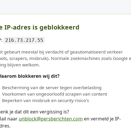
e IP-adres is geblokkeerd
P:
216.73.217.55
it gebeurt meestal bij verdacht of geautomatiseerd verkeer
bots, scrapers, misbruik). Normale zoekmachines zoals Google 
ing blijven welkom.
aarom blokkeren wij dit?
Bescherming van de server tegen overbelasting
Voorkomen van ongeoorloofd scrapen van content
Beperken van misbruik en security-risico’s
enk je dat dit een vergissing is?
ail naar
unblock@persberichten.com
en vermeld je IP-
dres.