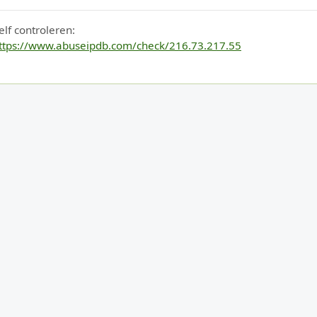
elf controleren:
ttps://www.abuseipdb.com/check/216.73.217.55