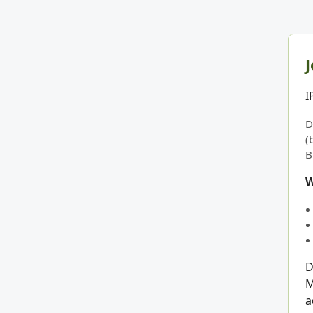
J
I
D
(
B
W
D
M
a