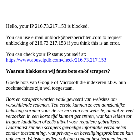
Hello, your IP
216.73.217.153 is blocked.
You can use e-mail unblock@persberichten.com to request
unblocking of
216.73.217.153 if you think this is an error.
You can check your IP status yourself at:
https://www.abuseipdb.com/check/216.73.217.153
Waarom blokkeren wij foute bots en/of scrapers?
Goede bots van Google of Microsoft die indexeren t.b.v. hun
zoekmachines zijn wel toegestaan.
Bots en scrapers worden vaak geweerd van websites om
verschillende redenen. Ten eerste kunnen ze een aanzienlijke
belasting vormen voor de servers van een website, omdat ze veel
verzoeken in een korte tijd kunnen genereren, wat kan leiden tot
tragere laadtijden of zelfs uitval voor reguliere gebruikers.
Daarnaast kunnen scrapers gevoelige informatie verzamelen
zonder toestemming, wat privacy- en beveiligingsproblemen kan
opleveren. Websites willen ook hun content beschermen tegen