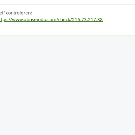
elf controleren:
ttps://www.abuseipdb.com/check/216.73.217.38