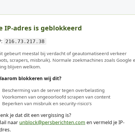
e IP-adres is geblokkeerd
P:
216.73.217.38
it gebeurt meestal bij verdacht of geautomatiseerd verkeer
bots, scrapers, misbruik). Normale zoekmachines zoals Google 
ing blijven welkom.
aarom blokkeren wij dit?
Bescherming van de server tegen overbelasting
Voorkomen van ongeoorloofd scrapen van content
Beperken van misbruik en security-risico’s
enk je dat dit een vergissing is?
ail naar
unblock@persberichten.com
en vermeld je IP-
dres.