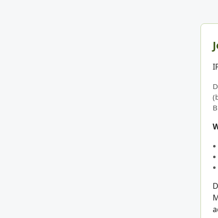
J
I
D
(
B
W
D
M
a