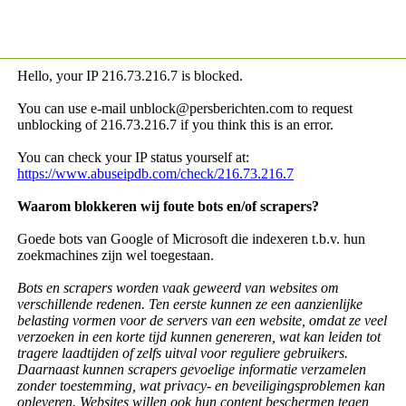
Hello, your IP
216.73.216.7 is blocked.
You can use e-mail unblock@persberichten.com to request
unblocking of
216.73.216.7 if you think this is an error.
You can check your IP status yourself at:
https://www.abuseipdb.com/check/216.73.216.7
Waarom blokkeren wij foute bots en/of scrapers?
Goede bots van Google of Microsoft die indexeren t.b.v. hun
zoekmachines zijn wel toegestaan.
Bots en scrapers worden vaak geweerd van websites om
verschillende redenen. Ten eerste kunnen ze een aanzienlijke
belasting vormen voor de servers van een website, omdat ze veel
verzoeken in een korte tijd kunnen genereren, wat kan leiden tot
tragere laadtijden of zelfs uitval voor reguliere gebruikers.
Daarnaast kunnen scrapers gevoelige informatie verzamelen
zonder toestemming, wat privacy- en beveiligingsproblemen kan
opleveren. Websites willen ook hun content beschermen tegen