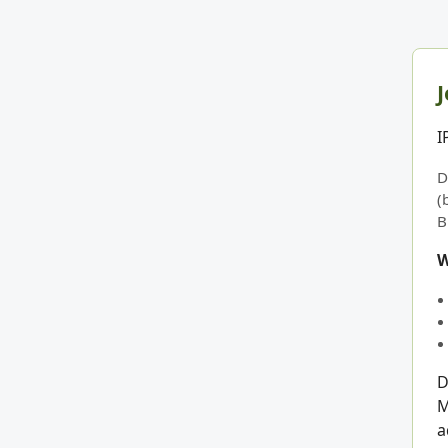
J
I
D
(
B
W
D
M
a