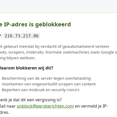
e IP-adres is geblokkeerd
P:
216.73.217.86
it gebeurt meestal bij verdacht of geautomatiseerd verkeer
bots, scrapers, misbruik). Normale zoekmachines zoals Google 
ing blijven welkom.
aarom blokkeren wij dit?
Bescherming van de server tegen overbelasting
Voorkomen van ongeoorloofd scrapen van content
Beperken van misbruik en security-risico’s
enk je dat dit een vergissing is?
ail naar
unblock@persberichten.com
en vermeld je IP-
dres.