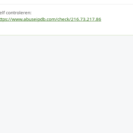
elf controleren:
ttps://www.abuseipdb.com/check/216.73.217.86