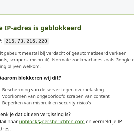
e IP-adres is geblokkeerd
P:
216.73.216.220
it gebeurt meestal bij verdacht of geautomatiseerd verkeer
bots, scrapers, misbruik). Normale zoekmachines zoals Google 
ing blijven welkom.
aarom blokkeren wij dit?
Bescherming van de server tegen overbelasting
Voorkomen van ongeoorloofd scrapen van content
Beperken van misbruik en security-risico’s
enk je dat dit een vergissing is?
ail naar
unblock@persberichten.com
en vermeld je IP-
dres.