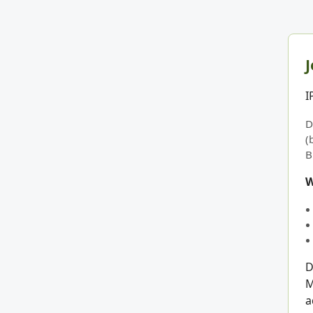
J
I
D
(
B
W
D
M
a