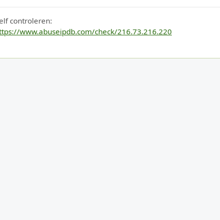
elf controleren:
ttps://www.abuseipdb.com/check/216.73.216.220