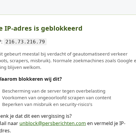
e IP-adres is geblokkeerd
P:
216.73.216.79
it gebeurt meestal bij verdacht of geautomatiseerd verkeer
bots, scrapers, misbruik). Normale zoekmachines zoals Google 
ing blijven welkom.
aarom blokkeren wij dit?
Bescherming van de server tegen overbelasting
Voorkomen van ongeoorloofd scrapen van content
Beperken van misbruik en security-risico’s
enk je dat dit een vergissing is?
ail naar
unblock@persberichten.com
en vermeld je IP-
dres.