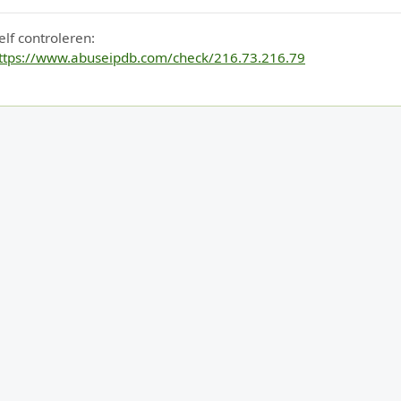
elf controleren:
ttps://www.abuseipdb.com/check/216.73.216.79