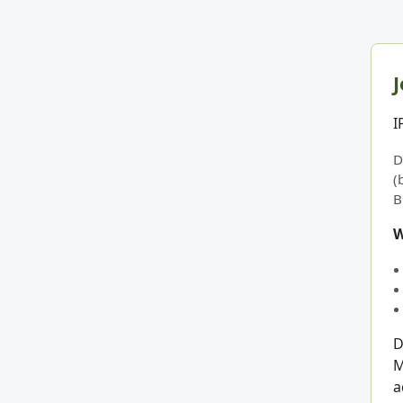
J
I
D
(
B
W
D
M
a