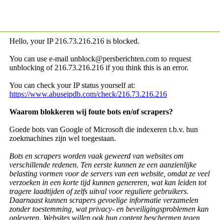
Hello, your IP
216.73.216.216 is blocked.
You can use e-mail unblock@persberichten.com to request
unblocking of
216.73.216.216 if you think this is an error.
You can check your IP status yourself at:
https://www.abuseipdb.com/check/216.73.216.216
Waarom blokkeren wij foute bots en/of scrapers?
Goede bots van Google of Microsoft die indexeren t.b.v. hun
zoekmachines zijn wel toegestaan.
Bots en scrapers worden vaak geweerd van websites om
verschillende redenen. Ten eerste kunnen ze een aanzienlijke
belasting vormen voor de servers van een website, omdat ze veel
verzoeken in een korte tijd kunnen genereren, wat kan leiden tot
tragere laadtijden of zelfs uitval voor reguliere gebruikers.
Daarnaast kunnen scrapers gevoelige informatie verzamelen
zonder toestemming, wat privacy- en beveiligingsproblemen kan
opleveren. Websites willen ook hun content beschermen tegen