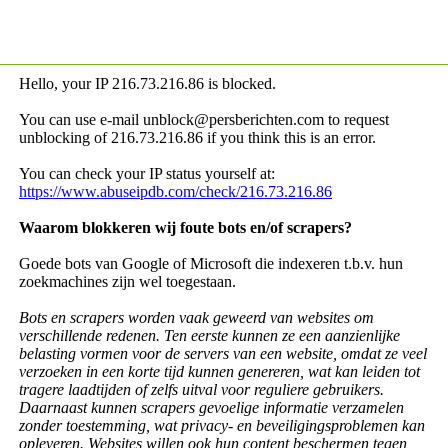
Hello, your IP
216.73.216.86 is blocked.
You can use e-mail unblock@persberichten.com to request
unblocking of
216.73.216.86 if you think this is an error.
You can check your IP status yourself at:
https://www.abuseipdb.com/check/216.73.216.86
Waarom blokkeren wij foute bots en/of scrapers?
Goede bots van Google of Microsoft die indexeren t.b.v. hun
zoekmachines zijn wel toegestaan.
Bots en scrapers worden vaak geweerd van websites om
verschillende redenen. Ten eerste kunnen ze een aanzienlijke
belasting vormen voor de servers van een website, omdat ze veel
verzoeken in een korte tijd kunnen genereren, wat kan leiden tot
tragere laadtijden of zelfs uitval voor reguliere gebruikers.
Daarnaast kunnen scrapers gevoelige informatie verzamelen
zonder toestemming, wat privacy- en beveiligingsproblemen kan
opleveren. Websites willen ook hun content beschermen tegen