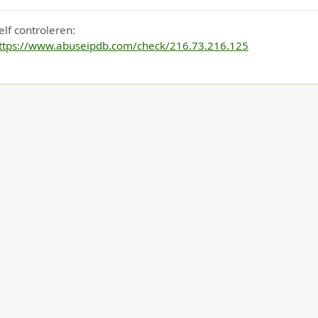
elf controleren:
ttps://www.abuseipdb.com/check/216.73.216.125