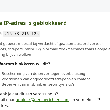
e IP-adres is geblokkeerd
P:
216.73.216.125
it gebeurt meestal bij verdacht of geautomatiseerd verkeer
bots, scrapers, misbruik). Normale zoekmachines zoals Google 
ing blijven welkom.
aarom blokkeren wij dit?
Bescherming van de server tegen overbelasting
Voorkomen van ongeoorloofd scrapen van content
Beperken van misbruik en security-risico’s
enk je dat dit een vergissing is?
ail naar
unblock@persberichten.com
en vermeld je IP-
dres.