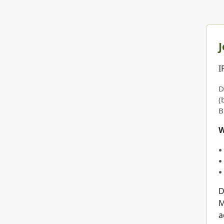
J
I
D
(
B
W
D
M
a