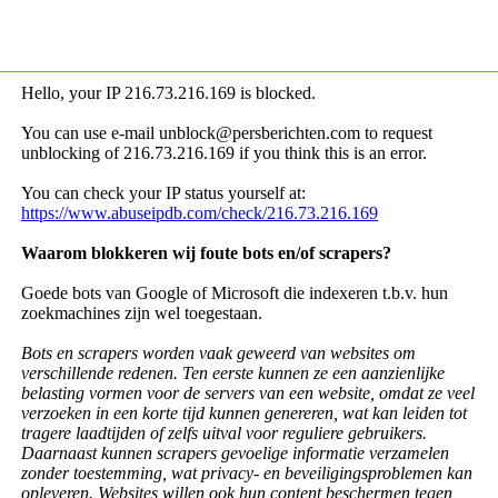
Hello, your IP
216.73.216.169 is blocked.
You can use e-mail unblock@persberichten.com to request
unblocking of
216.73.216.169 if you think this is an error.
You can check your IP status yourself at:
https://www.abuseipdb.com/check/216.73.216.169
Waarom blokkeren wij foute bots en/of scrapers?
Goede bots van Google of Microsoft die indexeren t.b.v. hun
zoekmachines zijn wel toegestaan.
Bots en scrapers worden vaak geweerd van websites om
verschillende redenen. Ten eerste kunnen ze een aanzienlijke
belasting vormen voor de servers van een website, omdat ze veel
verzoeken in een korte tijd kunnen genereren, wat kan leiden tot
tragere laadtijden of zelfs uitval voor reguliere gebruikers.
Daarnaast kunnen scrapers gevoelige informatie verzamelen
zonder toestemming, wat privacy- en beveiligingsproblemen kan
opleveren. Websites willen ook hun content beschermen tegen