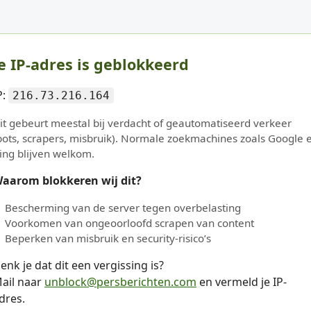
e IP-adres is geblokkeerd
P:
216.73.216.164
it gebeurt meestal bij verdacht of geautomatiseerd verkeer
bots, scrapers, misbruik). Normale zoekmachines zoals Google 
ing blijven welkom.
aarom blokkeren wij dit?
Bescherming van de server tegen overbelasting
Voorkomen van ongeoorloofd scrapen van content
Beperken van misbruik en security-risico’s
enk je dat dit een vergissing is?
ail naar
unblock@persberichten.com
en vermeld je IP-
dres.