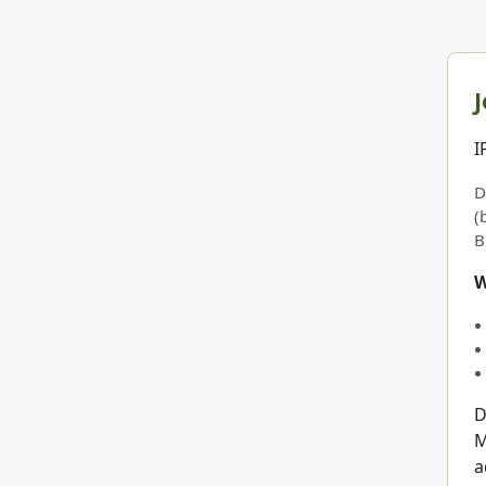
J
I
D
(
B
W
D
M
a