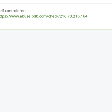
elf controleren:
ttps://www.abuseipdb.com/check/216.73.216.164