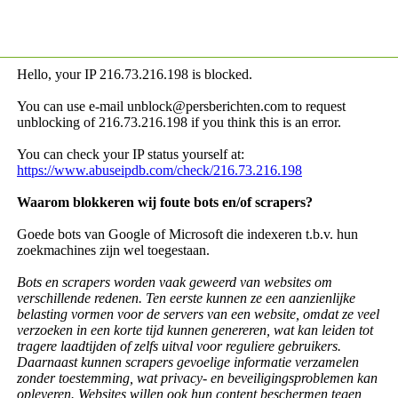
Hello, your IP
216.73.216.198 is blocked.
You can use e-mail unblock@persberichten.com to request
unblocking of
216.73.216.198 if you think this is an error.
You can check your IP status yourself at:
https://www.abuseipdb.com/check/216.73.216.198
Waarom blokkeren wij foute bots en/of scrapers?
Goede bots van Google of Microsoft die indexeren t.b.v. hun
zoekmachines zijn wel toegestaan.
Bots en scrapers worden vaak geweerd van websites om
verschillende redenen. Ten eerste kunnen ze een aanzienlijke
belasting vormen voor de servers van een website, omdat ze veel
verzoeken in een korte tijd kunnen genereren, wat kan leiden tot
tragere laadtijden of zelfs uitval voor reguliere gebruikers.
Daarnaast kunnen scrapers gevoelige informatie verzamelen
zonder toestemming, wat privacy- en beveiligingsproblemen kan
opleveren. Websites willen ook hun content beschermen tegen