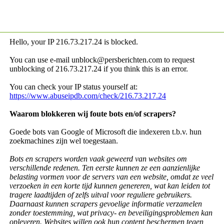
Hello, your IP
216.73.217.24 is blocked.
You can use e-mail unblock@persberichten.com to request
unblocking of
216.73.217.24 if you think this is an error.
You can check your IP status yourself at:
https://www.abuseipdb.com/check/216.73.217.24
Waarom blokkeren wij foute bots en/of scrapers?
Goede bots van Google of Microsoft die indexeren t.b.v. hun
zoekmachines zijn wel toegestaan.
Bots en scrapers worden vaak geweerd van websites om
verschillende redenen. Ten eerste kunnen ze een aanzienlijke
belasting vormen voor de servers van een website, omdat ze veel
verzoeken in een korte tijd kunnen genereren, wat kan leiden tot
tragere laadtijden of zelfs uitval voor reguliere gebruikers.
Daarnaast kunnen scrapers gevoelige informatie verzamelen
zonder toestemming, wat privacy- en beveiligingsproblemen kan
opleveren. Websites willen ook hun content beschermen tegen